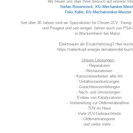
Wir freuen uns über Ihren Besuch auf unserer Inte
Stefan Rosenstock, Kfz-Mechaniker-Meist
Felix Käfer, Kfz-Mechatroniker-Meister
Seit über 30 Jahren sind wir Spezialisten für Citroen 2CV, Young-
und Peugeot und seit einigen Jahren auch von PSA-
in Wackernheim bei Mainz.
Elektroauto als Ersatzfahrzeug? Hier buch
https://rabenkopf-energie.de/rabemobil-buc
Unsere Leistungen:
- Reparaturen
- Restaurationen
- Karosseriearbeiten aller Art
- Unfallinstandsetzungen
- Gutachtenvermittlungen
- Nach- und Umrüstungen
- Einbau von Katalysatoren
- Vorbereitung zur Oldtimerabnahme
- TÜV im Haus
- Viele 2CV-Gebrauchtteile
- Oldtimertransporte
und vieles mehr ...