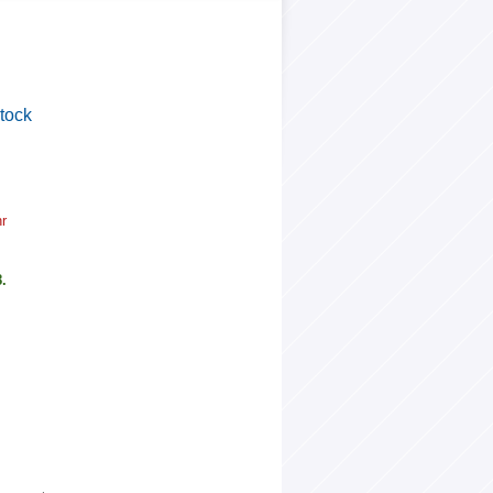
tock
r
.