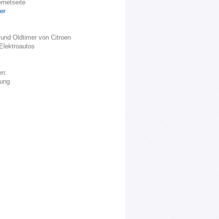
rnetseite
er
 und Oldtimer von Citroen
Elektroautos
en:
hung